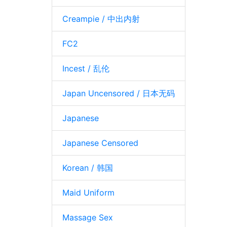
Creampie / 中出内射
FC2
Incest / 乱伦
Japan Uncensored / 日本无码
Japanese
Japanese Censored
Korean / 韩国
Maid Uniform
Massage Sex