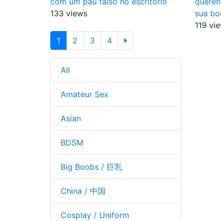
com um pau falso no escritório
queren
133 views
sua bo
119 vi
1
2
3
4
All
Amateur Sex
Asian
BDSM
Big Boobs / 巨乳
China / 中国
Cosplay / Uniform