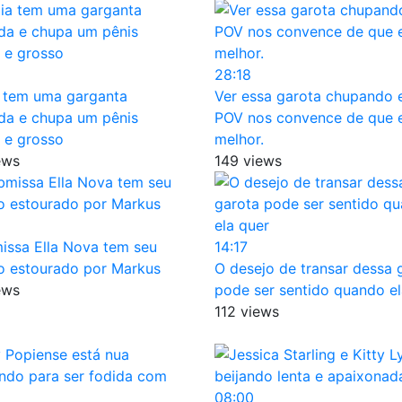
28:18
a tem uma garganta
Ver essa garota chupando
da e chupa um pênis
POV nos convence de que e
 e grosso
melhor.
ews
149 views
issa Ella Nova tem seu
14:17
o estourado por Markus
O desejo de transar dessa 
ews
pode ser sentido quando el
112 views
08:00