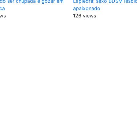
do ser chupada e gozar em
Lapiedra: sexo BDSM lésbi
ca
apaixonado
ews
126 views