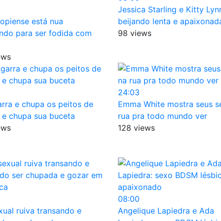
Jessica Starling e Kitty Lyn
opiense está nua
beijando lenta e apaixona
ndo para ser fodida com
98 views
ews
24:03
arra e chupa os peitos de
Emma White mostra seus se
 e chupa sua buceta
rua pra todo mundo ver
ews
128 views
08:00
xual ruiva transando e
Angelique Lapiedra e Ada