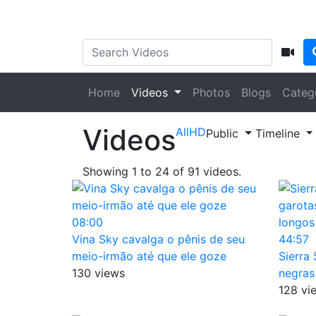
Home
Videos
Photos
Blogs
Categ
Videos
All
HD
Public
Timeline
Showing
1
to
24
of
91
videos.
08:00
Vina Sky cavalga o pênis de seu
44:57
meio-irmão até que ele goze
Sierra
130 views
negras
128 vi