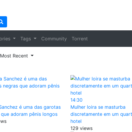
ories
Tags
Community
Torrent
Most Recent
14:30
 Sanchez é uma das garotas
Mulher loira se masturba
 que adoram pênis longos
discretamente em um quar
ews
hotel
129 views