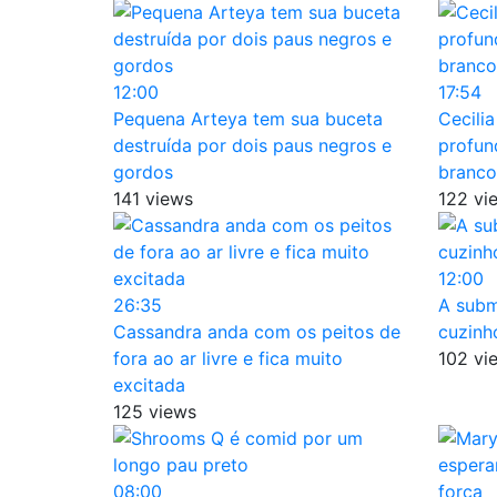
12:00
17:54
Pequena Arteya tem sua buceta
Cecili
destruída por dois paus negros e
profun
gordos
branco
141 views
122 vi
12:00
26:35
A subm
Cassandra anda com os peitos de
cuzinh
fora ao ar livre e fica muito
102 vi
excitada
125 views
08:00