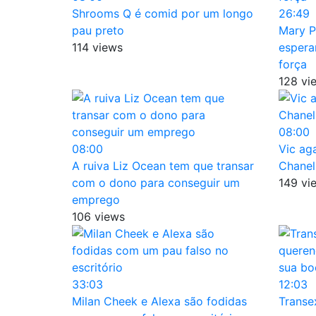
Shrooms Q é comid por um longo
26:49
pau preto
Mary P
114 views
espera
força
128 vi
08:00
08:00
Vic ag
A ruiva Liz Ocean tem que transar
Chanel
com o dono para conseguir um
149 vi
emprego
106 views
33:03
12:03
Milan Cheek e Alexa são fodidas
Transe