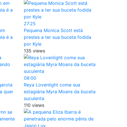
27:25
 em
Pequena Monica Scott está
la é a
prestes a ter sua buceta fodida
por Kyle
135 views
08:00
garota
Reya Lovenlight come sua
a quer
estagiária Myra Moans da buceta
suculenta
110 views