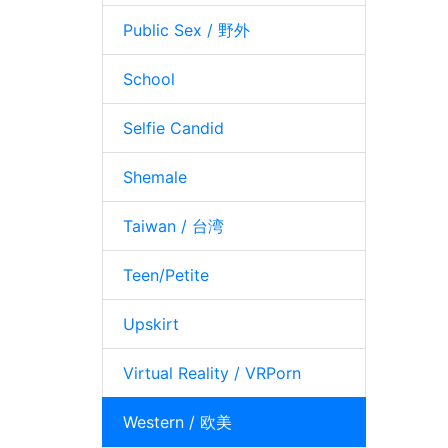
Public Sex / 野外
School
Selfie Candid
Shemale
Taiwan / 台湾
Teen/Petite
Upskirt
Virtual Reality / VRPorn
Western / 欧美