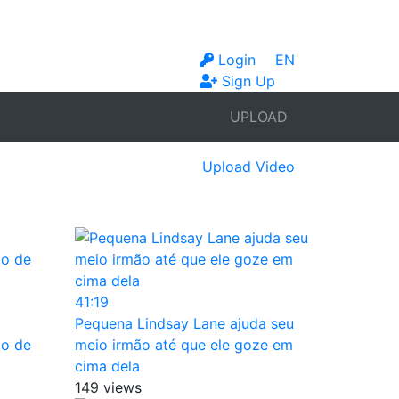
Login
EN
Sign Up
UPLOAD
Upload Video
41:19
Pequena Lindsay Lane ajuda seu
to de
meio irmão até que ele goze em
cima dela
149 views